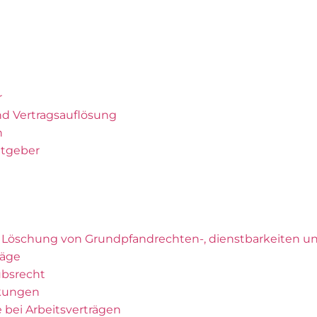
r
d Vertragsauflösung
n
itgeber
 Löschung von Grundpfandrechten-, dienstbarkeiten u
räge
ubsrecht
kungen
 bei Arbeitsverträgen