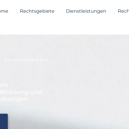
ome
Rechtsgebiete
Dienstleistungen
Rech
 - Ihr Rechtsbeistand
P
lle
etreuung und
 Lösungen