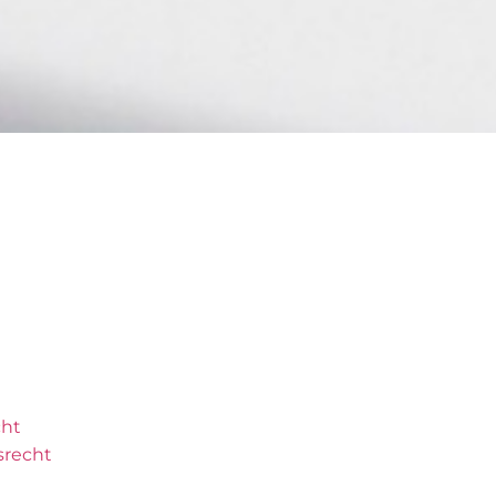
cht
recht