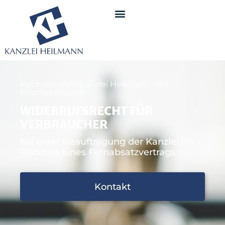
Rechtsanwaltskanzlei Heilmann - Ihr
Rechtsbeistand
WIDERRUFSRECHT FÜR
VERBRAUCHER
bei einer Beauftragung der Kanzlei im
Rahmen eines Fernabsatzvertrags
Kontakt