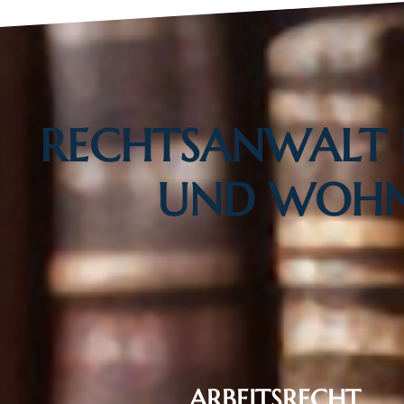
RECHTSANWALT I
UND WOHN
ARBEITSRECHT