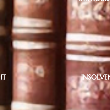
Baurecht und Architektenrech
Miet- & Wohnungseigentumsr
HT
INSOLVE