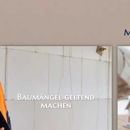
M
Baumängel geltend
machen