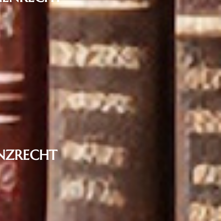
t
echt
NZRECHT