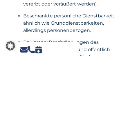
vererbt oder veräußert werden).
Beschränkte persönliche Dienstbarkeit:
ähnlich wie Grunddienstbarkeiten,
allerdings personenbezogen.
Baulasten: Beschränkungen des
Grundeigentums aufgrund öffentlich-
rechtlicher Vorschriften. Sind im
Baulastenverzeichnis und nicht im
Grundbuch eingetragen
Wirkung der Eintragung
Wird im Grundbuch als Eintrag des
dienenden Grundstücks (optional auch
des herrschenden) Grundstücks
festgehalten.
Eine bloß vertragliche Einigung ohne