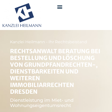
Kanzlei Heilmann - Ihr Rechtsbeistand
RECHTSANWALT BERATUNG BEI
BESTELLUNG UND LÖSCHUNG
VON GRUNDPFANDRECHTEN-,
DIENSTBARKEITEN UND
WEITEREN
IMMOBILIARRECHTEN
DRESDEN
Dienstleistung im Miet- und
Wohnungseigentumsrecht