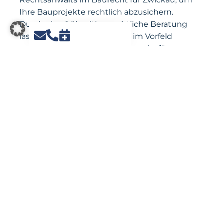
Ihre Bauprojekte rechtlich abzusichern.
Durch eine frühzeitige rechtliche Beratung
lassen sich Probleme bereits im Vorfeld
vermeiden. Ihr Anwalt im Baurecht für
Zwickau begleitet Sie sowohl bei der
Planung als auch während des gesamten
Bauprozesses und steht Ihnen bei
Konflikten und Streitigkeiten zur Seite.
KONTAKTIEREN SIE IHREN
RECHTSANWALT IM BAURECHT
FÜR ZWICKAU
Möchten Sie rechtliche Unterstützung im
Baurecht für Zwickau? Kontaktieren Sie noch