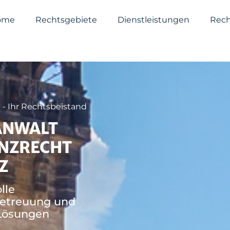
ome
Rechtsgebiete
Dienstleistungen
Rech
 - Ihr Rechtsbeistand
ANWALT
ENZRECHT
Z
lle
etreuung und
 Lösungen