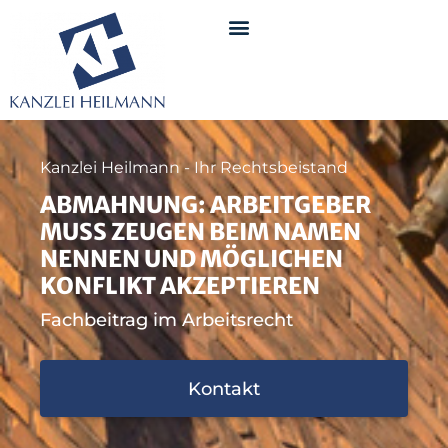
Kanzlei Heilmann - Ihr Rechtsbeistand
ABMAHNUNG: ARBEITGEBER
MUSS ZEUGEN BEIM NAMEN
NENNEN UND MÖGLICHEN
KONFLIKT AKZEPTIEREN
Fachbeitrag im Arbeitsrecht
Kontakt