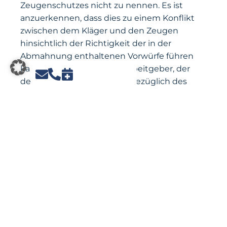
Zeugenschutzes nicht zu nennen. Es ist
anzuerkennen, dass dies zu einem Konflikt
zwischen dem Kläger und den Zeugen
hinsichtlich der Richtigkeit der in der
Abmahnung enthaltenen Vorwürfe führen
kann. Dennoch muss ein Arbeitgeber, der
den Aussagen der Zeugen bezüglich des
mutmaßlichen Fehlverhaltens eines
Arbeitnehmers vertraut, einen solchen
Konflikt akzeptieren. Es ist auch nicht
ersichtlich, welches konkrete Risiko den
Zeugen durch ihre Nennung in der
Abmahnung droht.