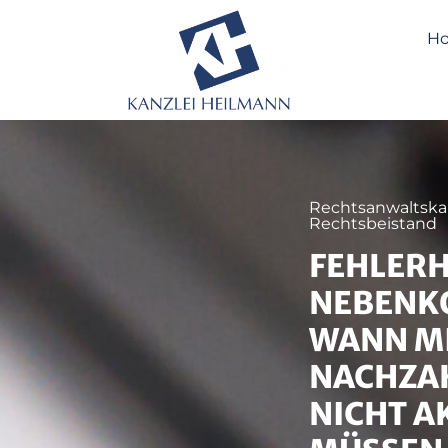
H
Rechtsanwaltskan
Rechtsbeistand
FEHLER
NEBENK
WANN M
NACHZA
NICHT A