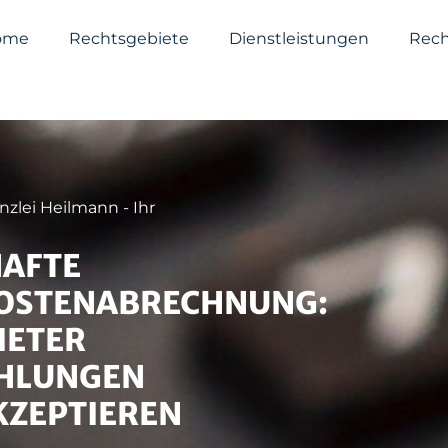
ome
Rechtsgebiete
Dienstleistungen
Rech
zlei Heilmann - Ihr
HAFTE
OSTENABRECHNUNG:
IETER
HLUNGEN
KZEPTIEREN